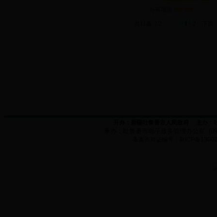
办事指南
共11条
1/2
上页
1
2
下页
开办：新疆吐鲁番市人民政府
主办：
承办：
吐鲁番市电子政务管理办公室
(0
备案许可证编号：新
ICP
备
1300