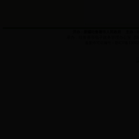
开办：新疆吐鲁番市人民政府
主办：
承办：
吐鲁番市电子政务管理办公室
(0
备案许可证编号：新
ICP
备
1300