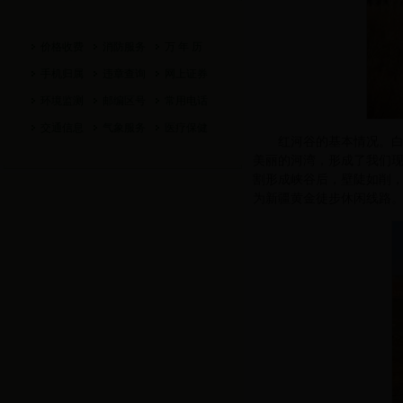
价格收费
消防服务
万 年 历
手机归属
违章查询
网上证券
环境监测
邮编区号
常用电话
交通信息
气象服务
医疗保健
红河谷的基本情况。
美丽的河湾，形成了我们
割形成峡谷后，壁陡如削
为新疆黄金徒步休闲线