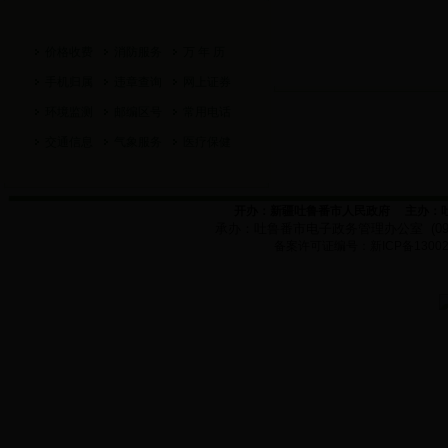
价格收费
消防服务
万 年 历
手机归属
违章查询
网上证券
环境监测
邮编区号
常用电话
交通信息
气象服务
医疗保健
开办：新疆吐鲁番市人民政府
主办：
承办：
吐鲁番市电子政务管理办公室
(0
备案许可证编号：新
ICP
备
1300