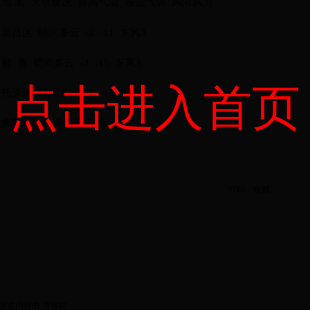
地 名 天空状况 最高气温 最低气温 风向风力
高昌区 晴间多云 -2 -11 东风3
鄯 善 晴间多云 -3 -15 东风3
点击进入首页
托克逊 晴间多云 -1 -13 东风3
来源：吐鲁番市气象局
打印
收藏
读取内容中,请等待...