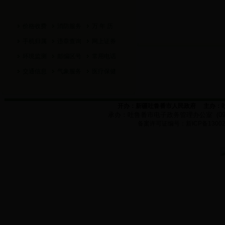
价格收费
消防服务
万 年 历
手机归属
违章查询
网上证券
环境监测
邮编区号
常用电话
交通信息
气象服务
医疗保健
开办：新疆吐鲁番市人民政府
主办：
承办：
吐鲁番市电子政务管理办公室
(0
备案许可证编号：新
ICP
备
1300