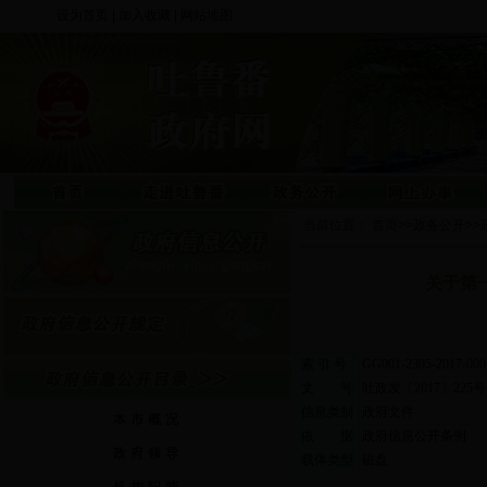
设为首页
|
加入收藏
|
网站地图
当前位置：
首页
>>
政务公开
>>
关于第
索 引 号
GG001-2305-2017-000
文 号
吐政发〔2017〕225号
信息类别
政府文件
本市概况
依 据
政府信息公开条例
政府领导
载体类型
磁盘