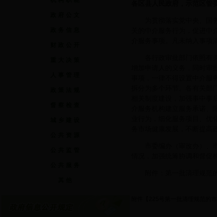
机构职能
各区县人民政府，示范区管
政府公文
为贯彻落实党中央、国
政务信息
关的中介服务行为，促进中
介服务事项。凡未纳入事项
财政公开
各行政审批部门依照有
重大决策
增加申请人的义务，同时审
人事管理
事项，一律不得设置中介服
拆分为多个环节。各有关部
政策法规
相关制度建设，加强事中事
督察检查
介服务机构建立服务承诺、
业行为，细化服务项目、优
城乡建设
务市场健康发展，不断提高
公共资源
市委编办（审改办）、
公共监管
情况，加强统筹协调和督促
公共服务
附件：第一批清理规范
其他
附件【
225号第一批清理规范的市