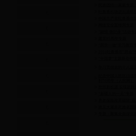
民族团结一家新专题
吐鲁番机场进出港航
中国共产党吐鲁番市
网络安全宣传周专题
“融情·微纪录”活动专
建党95周年专题
“两学一做”学习教育
2016吐鲁番市“两会”
“中国梦”主题新创作
学习贯彻党的十八届
纪念中国人民抗日战
利70周年（人民网）
抢抓新机遇 实现新跨
“新疆人的一天”专题
养老保险改革破除“双
南京大屠杀死难者国
专题：聚集全面深化