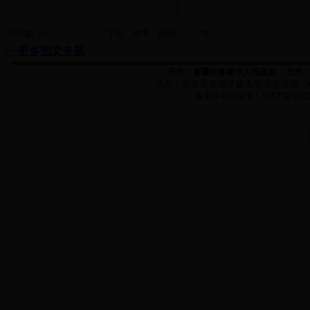
共36条 1/3
首页
上页
下页
尾页
页
>>更多图文专题
开办：新疆吐鲁番市人民政府
主办
承办：
吐鲁番市电子政务管理办公室
(
备案许可证编号：新
ICP
备
130