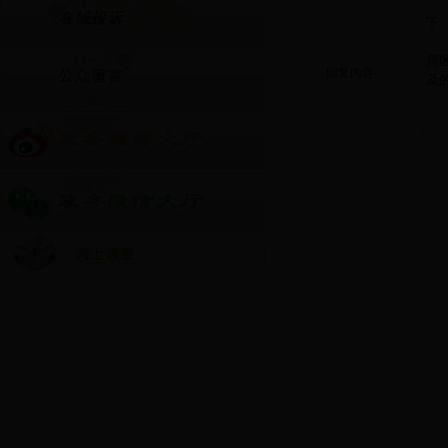
您
下
根
昌
回复内容
及
办