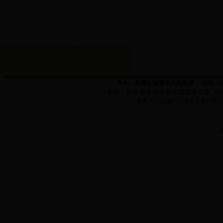
开办：新疆吐鲁番市人民政府
主办：
承办：
吐鲁番市电子政务管理办公室
(0
备案许可证编号：新
ICP
备
1300