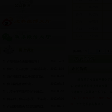
留言
民政局
咨询
民政局
咨询
公安局
咨询
公安局
投诉
人社局
共70条
1/7
上页
1
2
3
2017/12/23
你现在还会去图书馆吗？
2017/11/03
你现在还会使用公共电话亭吗？
2017/09/09
当你在日常生活中遇到问题...
吐鲁番的发展离不开您的
2017/08/15
你有网络依赖症吗？
箱”对吐鲁番的经济社会发展工
2017/06/18
共享单车有没有对你的生活...
报请直接进入具体市长信箱，或
信箱信访咨询电话：0995-85
2017/05/09
购车时，你会选择买二手车吗？
科。
谢谢您的参与和合作。
2017/04/21
你如果在街头看到流浪狗或...