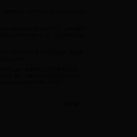
，增幅为21%，与新疆2017年中央财政专项扶
扶贫发展支持方向资金41.5亿元，少数民族发
场扶贫支持方向资金0.3亿元，国有贫困林场扶
投入，特别是此次提前下达扶贫资金，重点突
达27.9亿元。
2020年之前，新疆还有122万人要实现脱贫，
和阿克苏地区。南疆四地州是国家确定的深度
部分县乡的贫困发生率超过30%。
【
关闭窗口
】