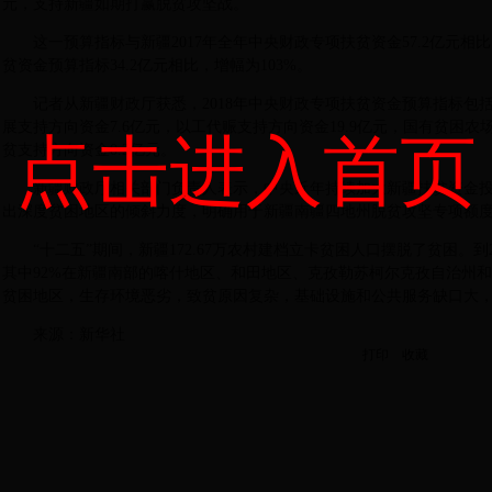
元，支持新疆如期打赢脱贫攻坚战。
这一预算指标与新疆2017年全年中央财政专项扶贫资金57.2亿元相比
贫资金预算指标34.2亿元相比，增幅为103%。
记者从新疆财政厅获悉，2018年中央财政专项扶贫资金预算指标包括
展支持方向资金7.6亿元，以工代赈支持方向资金19.9亿元，国有贫困农
点击进入首页
贫支持方向资金0.2亿元。
新疆财政厅相关部门负责人表示，中央近年持续加大新疆扶贫资金
出深度贫困地区的倾斜力度，明确用于新疆南疆四地州脱贫攻坚专项额度高
“十二五”期间，新疆172.67万农村建档立卡贫困人口摆脱了贫困。到
其中92%在新疆南部的喀什地区、和田地区、克孜勒苏柯尔克孜自治州
贫困地区，生存环境恶劣，致贫原因复杂，基础设施和公共服务缺口大，
来源：新华社
打印
收藏