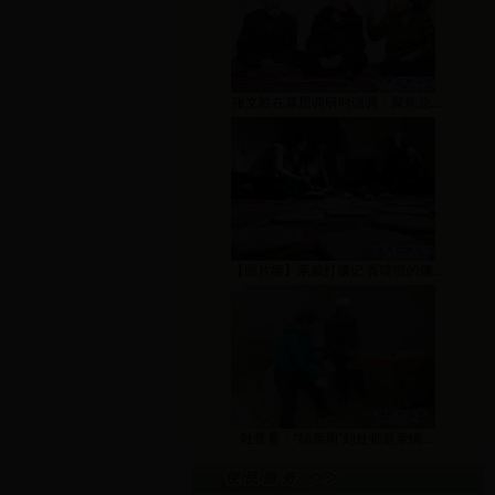
张文胜在基层调研时强调：聚焦总...
【照片墙】亲戚打馕记 香喷喷的馕...
吐鲁番：“结亲周”到处都是亲情...