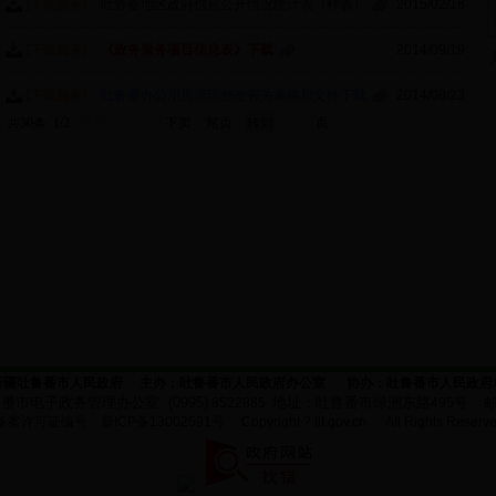
[下载服务]
吐鲁番地区政府信息公开情况统计表（样表）
2015/02/16
[下载服务]
《政务服务项目信息表》下载
2014/09/19
[下载服务]
吐鲁番办公用房清理整改有关表格和文件下载
2014/08/23
共30条 1/2
首页
上页
下页
尾页
页
新疆吐鲁番市人民政府
主办：
吐鲁番市人民政府办公室
协办：吐鲁番市人民政府
鲁番市电子政务管理办公室
(0995)
地址：吐鲁番市绿洲东路
8522885
495
号
备案许可证编号：新
ICP
备
13002591号
Copyright ?
tlf.gov.cn
All Rights Reserv