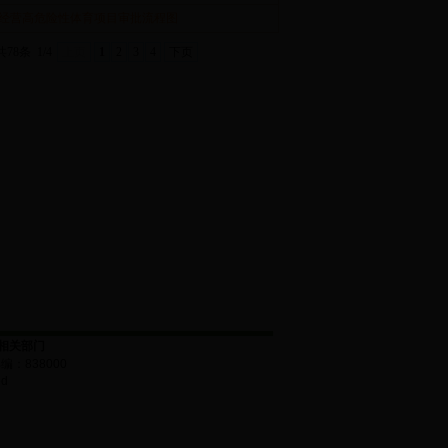
经营高危险性体育项目审批流程图
共78条
1/4
上页
1
2
3
4
下页
相关部门
邮编：
838000
ed