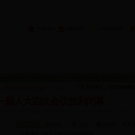
中央政府网
新疆政府网
，民族团结靠大家！
火洲儿女一家亲，民
2017/10/28
一届人大四次会议胜利闭幕
作重要讲话 买买提明·卡德当选为市长 艾尔肯·白克尔当选为市监察...
[详细]
吐鲁番市一届人大四次会议胜利闭幕