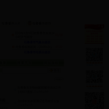
2018年1月18日吐鲁番市未来24
01/18
小时天气预报
吐鲁番市气象台提供
01/22
吐鲁番电视新闻（20180121)
吐鲁番市电视台提供
2018年贺岁普通纪念币发行公告
2018/01/19
车主注意啦！高昌区这些路段2月1
日起禁止停车
2018/01/13
族团结共繁荣！
维护民族团人人有责，
2017/10/28
吐鲁番市文明创建和城市综治工作
1月8日通报
2018/01/09
吐鲁番市文明创建和城市综治工作
1月6日通报
2018/01/08
2018年贺岁普通纪念币发行公告
2018/01/19
车主注意啦！高昌区这些路段2月1
01/19