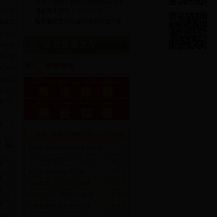
日起禁止停车
2018/01/13
01/19
吐鲁番市文明创建和城市综治工作
1月8日通报
2018/01/09
01/19
吐鲁番市文明创建和城市综治工作
01/18
1月6日通报
2018/01/08
01/18
01/18
01/18
01/18
01/17
多>>
标题（来信人同意公开）
时间
关于高铁北站停车场收费问题
11/11
关于葡萄沟景区大门口葡...
10/15
能
关于开发商未结清天燃气...
10/14
理
天马超市门口停车场问题
10/14
源
202公交车出发时间不合理
10/06
开
吐鲁番新城路老街自来水...
10/04