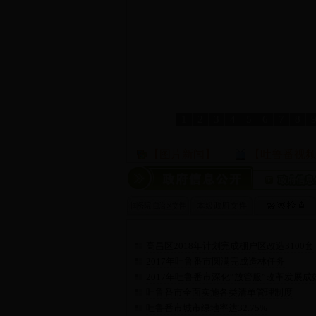
1
2
3
4
5
6
7
8
【图片新闻】
【吐鲁番视
高昌区2018年计划完成棚户区改造3100套
2017年吐鲁番市圆满完成造林任务
2017年吐鲁番市深化“放管服”改革发展成
吐鲁番市全面实施各类清单管理制度
吐鲁番市城市绿地率达32.75%