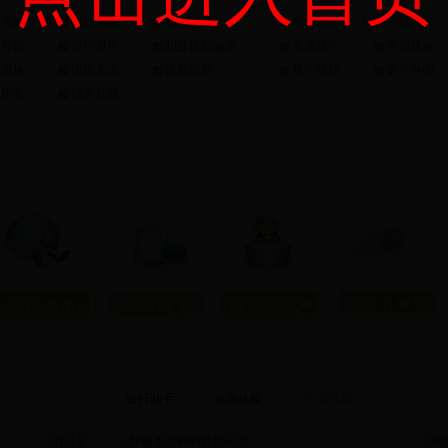
育收养
出国出境
档案服务
民间团体
户籍身份
姻登记
医疗卫生
职业技能鉴定
土地房产
劳动就业
照资格
出境入境
民族宗教
死亡殡葬
证件办理
政税务
综合其他
出行助手
旅游法规
民俗民风
01-13
·
新疆木卡姆的前世今生
08