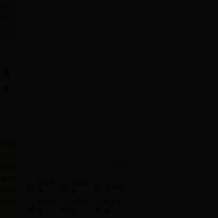
/12
/02
>
更
多
吐鲁番航线...
托克逊雅丹地貌：风迹...
第五届托克逊杏花季欢...
吐鲁番千年维吾
12-23
11-03
09-09
08-15
价格收
消防服
万 年 历
06-18
费
务
05-09
手机归
违章查
网上证
属
询
券