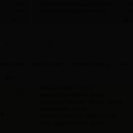
01-05
·
玄奘取经“义兄实为高昌王,四徒弟都是吐鲁番人”
08
12-09
·
高昌区亚尔镇入选国家第二批特色小镇名录
08
更多>>
更多>
库米什胡杨醉...
图说新疆 | 托克逊红河...
吐鲁番旅游又添新景 交...
广州-长沙-
更多>>
你现在还会去图书馆吗？
【进行中】
01-19
·
元
01-18
你现在还会使用公共电话亭吗？
【已结束】
·
01-12
当你在日常生活中遇到问题时，通常会通...
【已结束】
·
..
01-11
你有网络依赖症吗？
【已结束】
·
成果
01-10
共享单车有没有对你的生活产生影响？
【已结束】
·
01-05
购车时，你会选择买二手车吗？
【已结束】
·