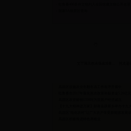
·
吐鲁番400多件文物列入全国馆藏文物公开名录
·
国家5A级景区查询
艾丁湖天然冰场成游客...
托克逊县
·
高昌区设施农业冬翻冬冻工作有序开展中
·
吐鲁番市2017年落实惠农政策补贴资金5.26亿
·
高昌区农资赊销1350吨为贫困户经济减压
·
【十九大精神进万家】鄯善县辟展乡举办十九大.
·
高昌区“电化农村”让广大农户享受新能源发展
·
高昌区积极推进特色养殖业