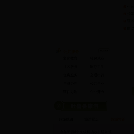
生
婚
证
财
公共服务
文化教育
社保
就业
社区服务
医疗卫生
住房服务
交通出行
户籍办理
公共事业
证件办理
企业开办
旅游线路
旅游景点
旅游常识
·
今年新疆6个支线机场改扩建加速