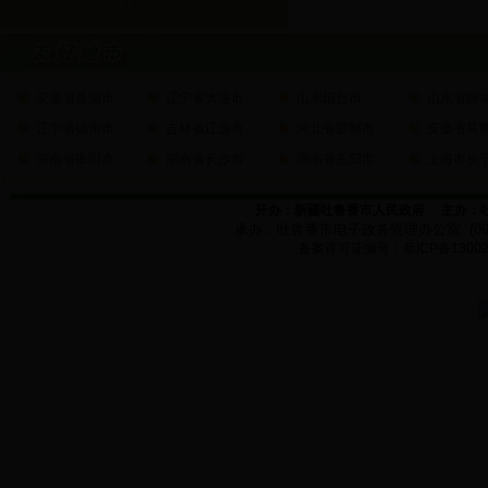
安徽省巢湖市
辽宁省大连市
山东烟台市
山东省聊
辽宁省锦州市
吉林省辽源市
河北省邯郸市
安徽省马
湖南省衡阳市
湖南省长沙市
湖南省岳阳市
上海市长
开办：新疆吐鲁番市人民政府
主办：
承办：
吐鲁番市电子政务管理办公室
(0
备案许可证编号：新
ICP
备
1300