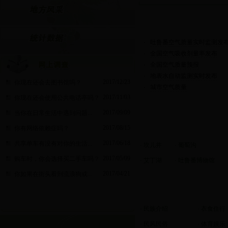
·
吐鲁番空气质量实时监测发布系
·
全国空气吸收剂量率发布
·
全国空气质量预报
·
地表水自动监测实时发布
2017/12/23
你现在还会去图书馆吗？
·
城市空气质量
2017/11/03
你现在还会使用公共电话亭吗？
2017/09/09
当你在日常生活中遇到问题...
2017/08/15
你有网络依赖症吗？
2017/06/18
共享单车有没有对你的生活...
·
坎儿井
·
葡萄沟
2017/05/09
购车时，你会选择买二手车吗？
·
艾丁湖
·
吐鲁番博物馆
2017/04/21
你如果在街头看到流浪狗或...
·
民族介绍
·
衣食住行
·
民风民俗
·
体育娱乐