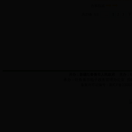
办事指南
共23条
1/3
上页
1
2
3
下
开办：新疆吐鲁番市人民政府
主办：
承办：
吐鲁番市电子政务管理办公室
(0
备案许可证编号：新
ICP
备
1300