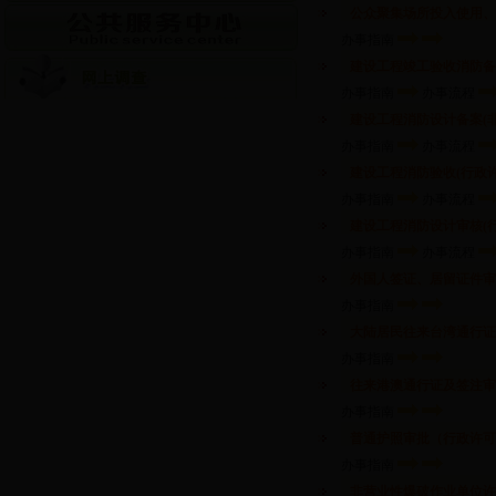
公众聚集场所投入使用、
办事指南
建设工程竣工验收消防备
办事指南
办事流程
建设工程消防设计备案(
办事指南
办事流程
建设工程消防验收(行政许
办事指南
办事流程
建设工程消防设计审核(
办事指南
办事流程
外国人签证、居留证件审
办事指南
大陆居民往来台湾通行证
办事指南
往来港澳通行证及签注审
办事指南
普通护照审批（行政许可
办事指南
非营业性爆破作业单位许