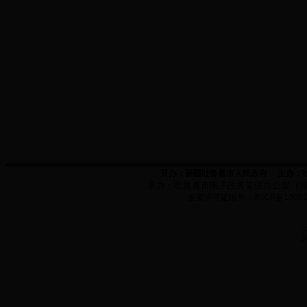
开办：新疆吐鲁番市人民政府
主办：
承办：
吐鲁番市电子政务管理办公室
(0
备案许可证编号：新
ICP
备
1300